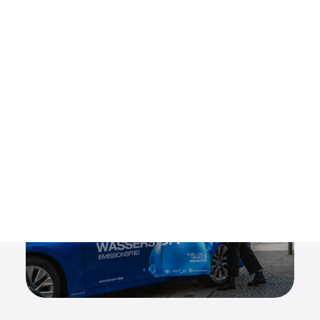
Fahrzeugüberführungen
Fuhrparkmanagement
Parkplatzmanagement
SAFEDRIVER MLS
Über SafeDriver MLS
ACTION WORLDWIDE LIMOUSINES
Über Action Worldwide Limousines
KARRIERE