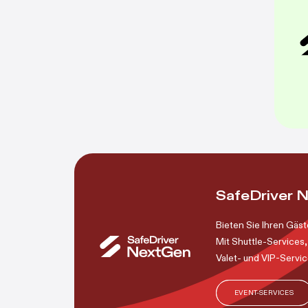
SafeDriver 
Bieten Sie Ihren Gäst
Mit Shuttle-Services
Valet- und VIP-Servic
EVENT-SERVICES