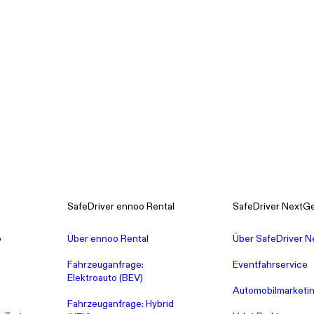
SafeDriver ennoo Rental
SafeDriver NextG
o
Über ennoo Rental
Über SafeDriver 
Fahrzeuganfrage:
Eventfahrservice
Elektroauto (BEV)
Automobilmarketi
Fahrzeuganfrage: Hybrid