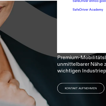
SafeDriver ennoo goes
SafeDriver Academy
SAFEDRIVER GROUP
We 
Premium-Mobilitätsl
unmittelbarer Nähe 
wichtigen Industriep
KONTAKT AUFNEHMEN