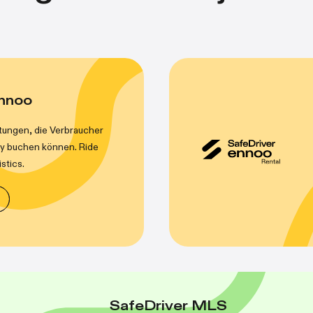
ennoo
stungen, die Verbraucher
dy buchen können. Ride
stics.
SafeDriver MLS