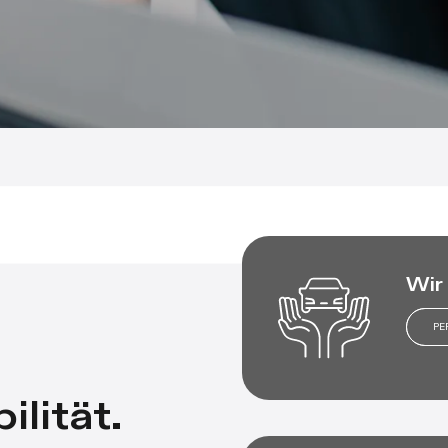
Wir
PE
ilität.