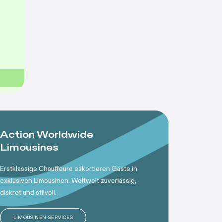
Action Worldwide
Limousines
Erstklassige Chauffeure eskortieren Gäste in
exklusiven Limousinen. Weltweit zuverlässig,
diskret und stilvoll.
LIMOUSINEN-SERVICES