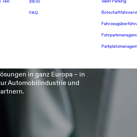
 Taxi
Valet Parking
(HEV)
Botschaftfahrserv
FAQ
Fahrzeugüberführ
Care.
Fuhrparkmanagem
Parkplatzmanage
ösungen in ganz Europa – in
zur Automobilindustrie und
artnern.